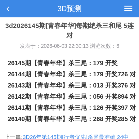
3D预测
3d2026145期[青春年华]每期绝杀三和尾 5连
对
发表于：2026-06-03 22:30:13 浏览次数：
6
26145期【青春年华】杀三尾：179 开奖
26144期【青春年华】杀三尾：179 开奖726 对
26143期【青春年华】杀三尾：013 开奖376 对
26142期【青春年华】杀三尾：056 开奖894 对
26141期【青春年华】杀三尾：126 开奖397 对
26140期【青春年华】杀三尾：268 开奖285 对
上一篇:
3D26年第145期[行者优先]杀尾最准确 24中