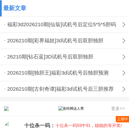
最新文章
· 福彩3d2026210期[仙翁]试机号后定位5*5*5胆码
· 2026210期[彩界福娃]3d试机号后双胆独胆
· 26210期[钻石蓝]3D试机号后双胆独胆
· 2026210期[独胆王]福彩3d试机号后独胆预测
· 2026210期[古剑奇谭]福彩3d试机号后三胆推荐
更多>>
上期中
十位杀一码：
十位杀一码93中91，稳稳的等开奖!