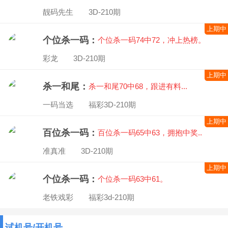
靓码先生 3D-210期
上期中
个位杀一码：
个位杀一码74中72，冲上热榜。
彩龙 3D-210期
上期中
杀一和尾：
杀一和尾70中68，跟进有料...
一码当选 福彩3D-210期
上期中
百位杀一码：
百位杀一码65中63，拥抱中奖..
准真准 3D-210期
上期中
个位杀一码：
个位杀一码63中61。
老铁戏彩 福彩3d-210期
试机号/开机号