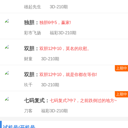
雄起先生 3D-210期
独胆：
独胆6中5，赢家!
彩市飞扬 福彩3D-210期
双胆：
双胆12中10，莫名的欣慰。
财童 3D-210期
上期中
双胆：
双胆12中10，就是你都在等你!
玖千 3D-210期
上期中
七码复式：
七码复式7中7，之前跌倒过的地方~
刀客 福彩3D-210期
试机号/开机号