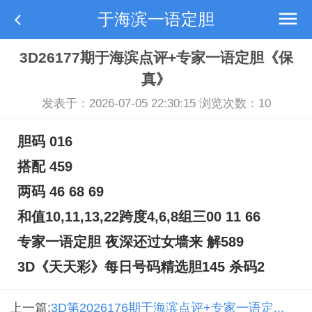
于海滨一语定胆
3D26177期于海滨点评+专家一语定胆《保
真》
发表于：2026-07-05 22:30:15 浏览次数：
10
胆码 016
搭配 459
两码 46 68 69
和值10,11,13,22跨度4,6,8组三00 11 66
专家一语定胆 夜深还过女墙来 解589
3D《天天彩》每日号码精选胆145 杀码2
上一篇:
3D第2026176期于海滨点评+专家一语定...