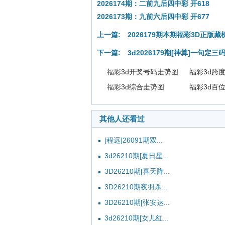
2026174期：二前九后四中彩 开618
2026173期：九前六后四中彩 开677
上一篇:
2026179期本期福彩3D正版
下一篇:
3d2026179期[神算]一句定三
福彩3d开奖号码走势图
福彩3d跨
福彩3d综合走势图
福彩3d百
其他人还看过
[程远]26091期双...
3d26210期[夏日星...
3D26210期[喜天降...
3D26210期夜羽杀...
3D26210期[张安达...
3d26210期[女儿红...