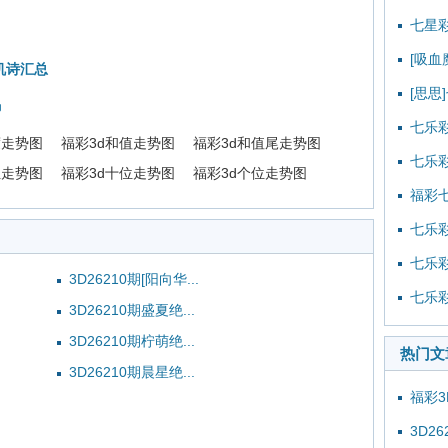
七星彩
[吸血
藏机诗汇总
[思思
码
七乐彩
度走势图
福彩3d和值走势图
福彩3d和值尾走势图
七乐彩
位走势图
福彩3d十位走势图
福彩3d个位走势图
福彩七
七乐彩2
七乐彩
3D26210期[阳向华...
七乐彩
3D26210期盛夏绝...
3D26210期柠萌绝...
热门文
3D26210期晨星绝...
福彩3D
3D2