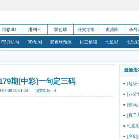
福彩3D
排列三
双色球
开奖结果
走势图
杀号
P3开机号
3D预测
双色球预测
排三预测
七星彩
七乐
>
最新发
6179期[中彩]一句定三码
[超级王
-07-08 10:01:06
浏览次数：
4
[八分
[饮马江
[真子丹
七星彩2
[名剑