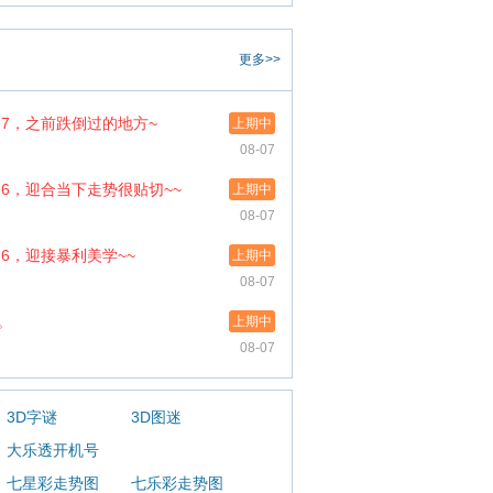
更多>>
中7，之前跌倒过的地方~
上期中
08-07
6，迎合当下走势很贴切~~
上期中
08-07
6，迎接暴利美学~~
上期中
08-07
。
上期中
08-07
3D字谜
3D图迷
大乐透开机号
七星彩走势图
七乐彩走势图