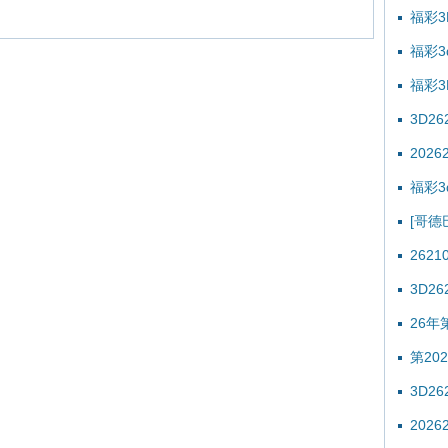
福彩3D
福彩3d
福彩3D
3D2
2026
福彩3d
[哥德巴
262
3D26
26年
第20
3D2
2026