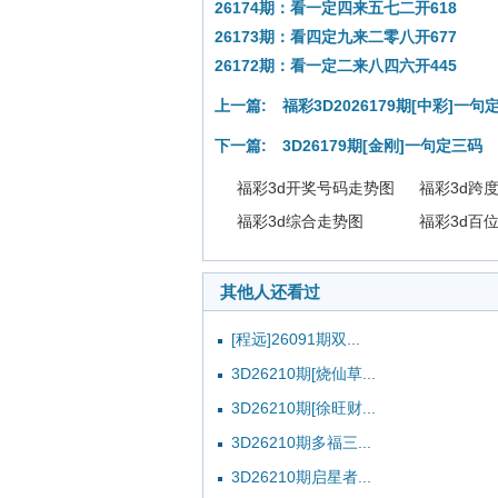
26174期：看一定四来五七二开618
26173期：看四定九来二零八开677
26172期：看一定二来八四六开445
上一篇:
福彩3D2026179期[中彩]一句
下一篇:
3D26179期[金刚]一句定三码
福彩3d开奖号码走势图
福彩3d跨
福彩3d综合走势图
福彩3d百
其他人还看过
[程远]26091期双...
3D26210期[烧仙草...
3D26210期[徐旺财...
3D26210期多福三...
3D26210期启星者...