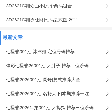
· 3D26210期[众山小]六个两码组合
· 3D26210期[徐旺财]七码复式图 2中1
最新文章
· 七星彩091期[沐沐姐]定位号码推荐
· 体彩七星彩26091期[大胖子]推荐二位杀码
· 七星彩2026091期[周哥]复式推荐大全
· 七星彩2026091期[名扬天下]本期推荐一注
· 七星彩2026年第091期[大拇指]推荐三位杀码