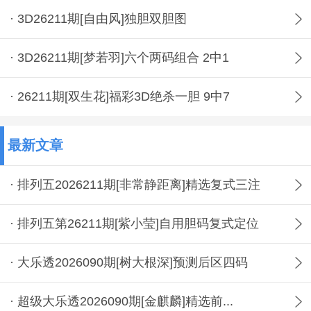
· 3D26211期[自由风]独胆双胆图
· 3D26211期[梦若羽]六个两码组合 2中1
· 26211期[双生花]福彩3D绝杀一胆 9中7
最新文章
· 排列五2026211期[非常静距离]精选复式三注
· 排列五第26211期[紫小莹]自用胆码复式定位
· 大乐透2026090期[树大根深]预测后区四码
· 超级大乐透2026090期[金麒麟]精选前...