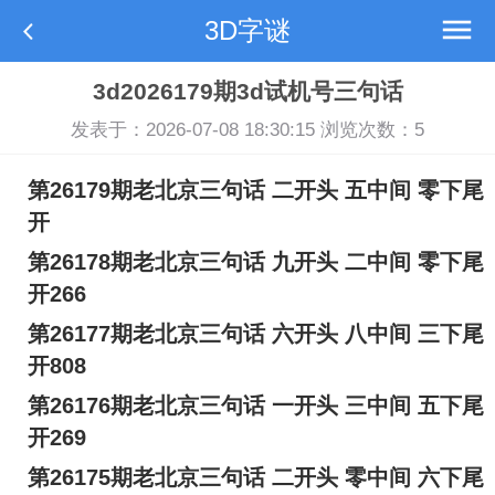
3D字谜
3d2026179期3d试机号三句话
发表于：2026-07-08 18:30:15 浏览次数：
5
第26179期老北京三句话 二开头 五中间 零下尾
开
第26178期老北京三句话 九开头 二中间 零下尾
开266
第26177期老北京三句话 六开头 八中间 三下尾
开808
第26176期老北京三句话 一开头 三中间 五下尾
开269
第26175期老北京三句话 二开头 零中间 六下尾