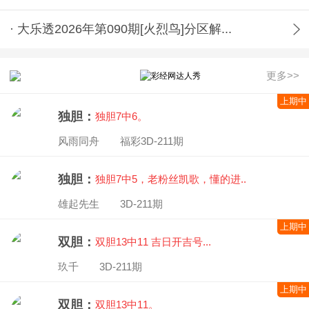
· 大乐透2026年第090期[火烈鸟]分区解...
更多>>
上期中
独胆：
独胆7中6。
风雨同舟 福彩3D-211期
独胆：
独胆7中5，老粉丝凯歌，懂的进..
雄起先生 3D-211期
上期中
双胆：
双胆13中11 吉日开吉号...
玖千 3D-211期
上期中
双胆：
双胆13中11。