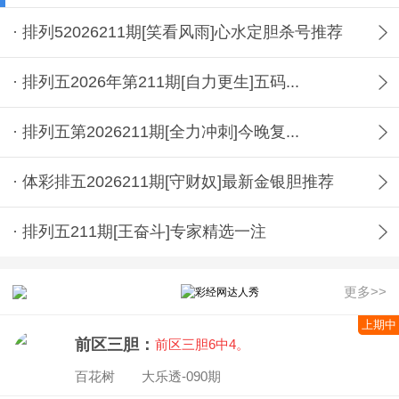
· 排列52026211期[笑看风雨]心水定胆杀号推荐
· 排列五2026年第211期[自力更生]五码...
· 排列五第2026211期[全力冲刺]今晚复...
· 体彩排五2026211期[守财奴]最新金银胆推荐
· 排列五211期[王奋斗]专家精选一注
更多>>
上期中
前区三胆：
前区三胆6中4。
百花树 大乐透-090期