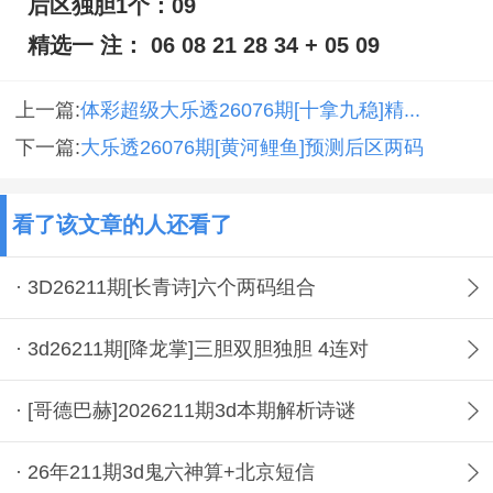
后区独胆1个：09
精选一 注： 06 08 21 28 34 + 05 09
上一篇:
体彩超级大乐透26076期[十拿九稳]精...
下一篇:
大乐透26076期[黄河鲤鱼]预测后区两码
看了该文章的人还看了
· 3D26211期[长青诗]六个两码组合
· 3d26211期[降龙掌]三胆双胆独胆 4连对
· [哥德巴赫]2026211期3d本期解析诗谜
· 26年211期3d鬼六神算+北京短信