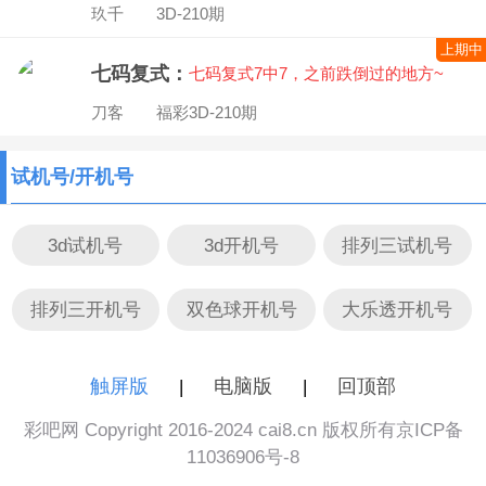
玖千 3D-210期
上期中
七码复式：
七码复式7中7，之前跌倒过的地方~
刀客 福彩3D-210期
试机号/开机号
3d试机号
3d开机号
排列三试机号
排列三开机号
双色球开机号
大乐透开机号
触屏版
电脑版
回顶部
|
|
彩吧网 Copyright 2016-2024 cai8.cn 版权所有京ICP备
11036906号-8