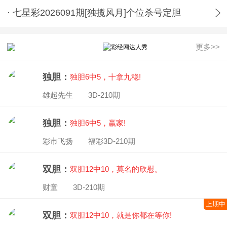
· 七星彩2026091期[独揽风月]个位杀号定胆
更多>>
独胆：
独胆6中5，十拿九稳!
雄起先生 3D-210期
独胆：
独胆6中5，赢家!
彩市飞扬 福彩3D-210期
双胆：
双胆12中10，莫名的欣慰。
财童 3D-210期
上期中
双胆：
双胆12中10，就是你都在等你!