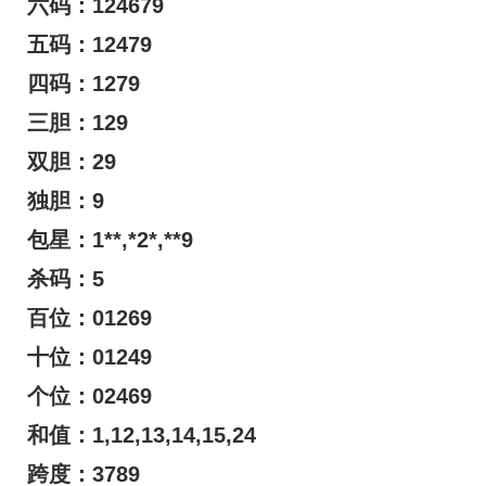
六码：124679
五码：12479
四码：1279
三胆：129
双胆：29
独胆：9
包星：1**,*2*,**9
杀码：5
百位：01269
十位：01249
个位：02469
和值：1,12,13,14,15,24
跨度：3789