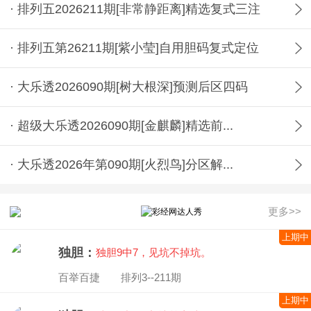
· 排列五2026211期[非常静距离]精选复式三注
· 排列五第26211期[紫小莹]自用胆码复式定位
· 大乐透2026090期[树大根深]预测后区四码
· 超级大乐透2026090期[金麒麟]精选前...
· 大乐透2026年第090期[火烈鸟]分区解...
更多>>
上期中
独胆：
独胆9中7，见坑不掉坑。
百举百捷 排列3--211期
上期中