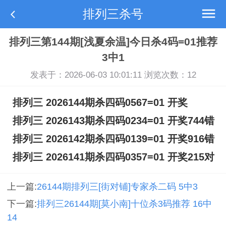
排列三杀号
排列三第144期[浅夏余温]今日杀4码=01推荐
3中1
发表于：2026-06-03 10:01:11 浏览次数：
12
排列三 2026144期杀四码0567=01 开奖
排列三 2026143期杀四码0234=01 开奖744错
排列三 2026142期杀四码0139=01 开奖916错
排列三 2026141期杀四码0357=01 开奖215对
上一篇:
26144期排列三[街对铺]专家杀二码 5中3
下一篇:
排列三26144期[莫小南]十位杀3码推荐 16中
14