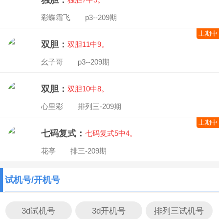
彩蝶霜飞 p3--209期
上期中
双胆：
双胆11中9。
幺子哥 p3--209期
双胆：
双胆10中8。
心里彩 排列三-209期
上期中
七码复式：
七码复式5中4。
花亭 排三-209期
试机号/开机号
3d试机号
3d开机号
排列三试机号