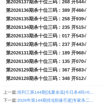
第2026137期杀十位三码：268 开544√
第2026136期杀十位三码：389 开466√
第2026135期杀十位三码：258 开939√
第2026134期杀十位三码：235 开515√
第2026133期杀十位三码：017 开543√
第2026132期杀十位三码：237 开443√
第2026131期杀十位三码：189 开968√
第2026130期杀十位三码：135 开070√
第2026129期杀十位三码：367 开683√
第2026128期杀十位三码：348 开512√
上一篇:
排列三第144期[浅夏余温]今日杀4码=0...
下一篇:
2026年第144期排3[前缘尽逝]专家杀二...