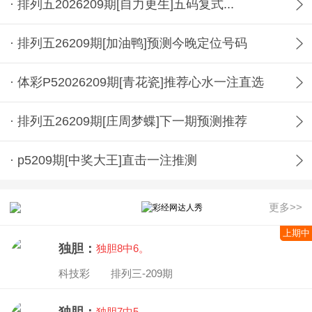
· 排列五2026209期[自力更生]五码复式...
· 排列五26209期[加油鸭]预测今晚定位号码
· 体彩P52026209期[青花瓷]推荐心水一注直选
· 排列五26209期[庄周梦蝶]下一期预测推荐
· p5209期[中奖大王]直击一注推测
更多>>
上期中
独胆：
独胆8中6。
科技彩 排列三-209期
独胆：
独胆7中5。