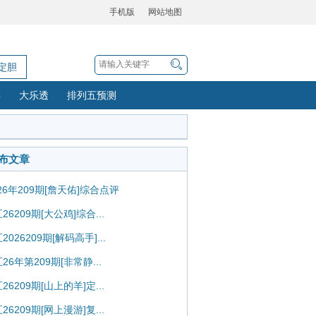
手机版
网站地图
定胆
彩
大乐透
排列五预测
布文章
026年209期[詹天佑]综合点评
26209期[大公鸡]综合...
026209期[解码高手]...
26年第209期[非常静...
26209期[山上的羊]定...
26209期[网上漫游]复...