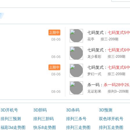
七码复式：
七码复式5中
上期中
花亭
排三-209期
08-06
七码复式：
七码复式6中
龙少看彩
排三-209期
08-06
七码复式：
七码复式6中
上期中
梦幻一式
排三-209期
08-06
杀一码：
杀一码28中26
见证彩果
排列3--209期
08-06
3D开机号
3D胆码
3D杀码
3D预测
排列三预测
排列三胆码
排列三杀号
双色球开机号
福彩3d走势图
快乐8走势图
排列三走势图
排列五走势图