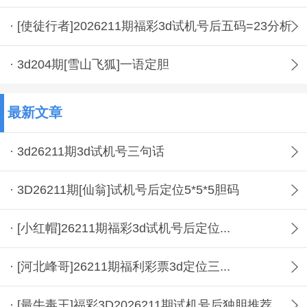
· [使徒行者]2026211期福彩3d试机号后五码=23分析
· 3d204期[雪山飞狐]一语定胆
最新文章
· 3d26211期3d试机号三句话
· 3D26211期[仙翁]试机号后定位5*5*5胆码
· [小红帽]26211期福彩3d试机号后定位...
· [河北峰哥]26211期福利彩票3d定位三...
· [最牛毒王]福彩3D2026211期试机号后独胆推荐