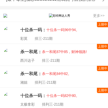
更多>>
上期中
十位杀一码：
十位杀一码96中94。
彩莫 排三-211期
上期中
杀一和尾：
杀一和尾87中85，财神领路!
西川达子 排三-211期
上期中
杀一和尾：
杀一和尾84中82。
湘姐 排列三-211期
上期中
十位杀一码：
十位杀一码82中80。
太极拿彩 排列三-211期