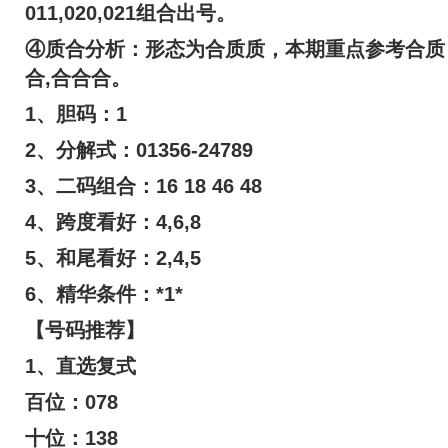
011,020,021组合出号。
④质合分析：形态为合质质，本期重点参考合质
合,合合合。
1、胆码：1
2、分解式：01356-24789
3、二码组合：16 18 46 48
4、跨度看好：4,6,8
5、和尾看好：2,4,5
6、精华条件：*1*
【号码推荐】
1、直选复式
百位：078
十位：138