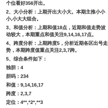
个位看好356开出。
2、大小分析：上期开出大小大。本期主推小小
小,小大大组合。
3、和值分析：上期和值18点，近期和值走势波
动较大，本期重点和值关注9,14,16,17点。
4、跨度分析：上期跨度5，分析近期各区出号走
势，本期跨度值重点关注2,3,7跨。
5、综合条件如下：
独胆：4
胆码：234
和值：9,14,16,17
跨度：2,3,7
定位：4**,*2*,**3