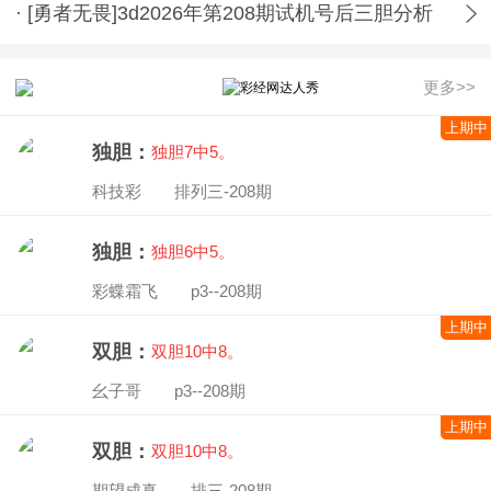
· [勇者无畏]3d2026年第208期试机号后三胆分析
更多>>
上期中
独胆：
独胆7中5。
科技彩 排列三-208期
独胆：
独胆6中5。
彩蝶霜飞 p3--208期
上期中
双胆：
双胆10中8。
幺子哥 p3--208期
上期中
双胆：
双胆10中8。
期望成真 排三-208期