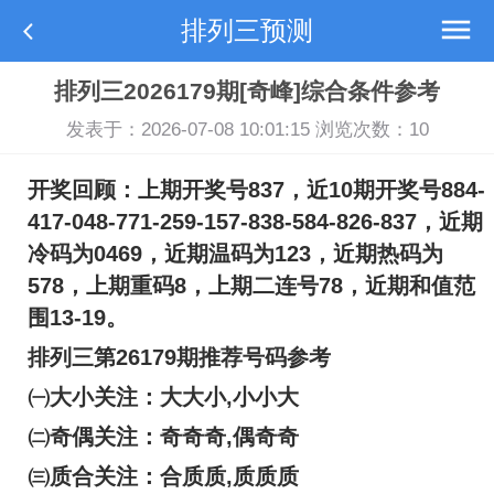
排列三预测
排列三2026179期[奇峰]综合条件参考
发表于：2026-07-08 10:01:15 浏览次数：
10
开奖回顾：上期开奖号837，近10期开奖号884-
417-048-771-259-157-838-584-826-837，近期
冷码为0469，近期温码为123，近期热码为
578，上期重码8，上期二连号78，近期和值范
围13-19。
排列三第26179期推荐号码参考
㈠大小关注：大大小,小小大
㈡奇偶关注：奇奇奇,偶奇奇
㈢质合关注：合质质,质质质