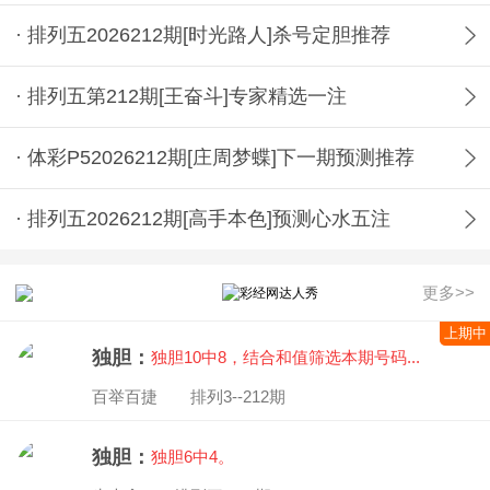
· 排列五2026212期[时光路人]杀号定胆推荐
· 排列五第212期[王奋斗]专家精选一注
· 体彩P52026212期[庄周梦蝶]下一期预测推荐
· 排列五2026212期[高手本色]预测心水五注
更多>>
上期中
独胆：
独胆10中8，结合和值筛选本期号码...
百举百捷 排列3--212期
独胆：
独胆6中4。