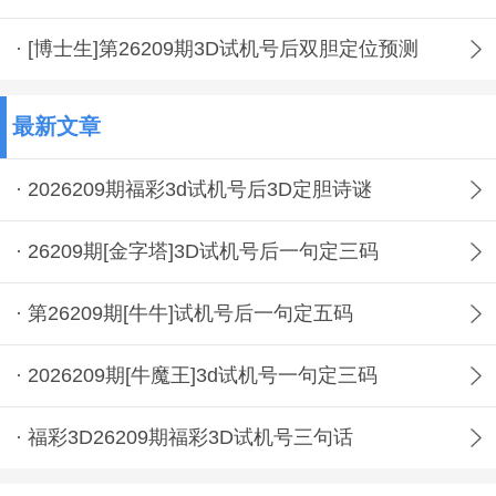
· [博士生]第26209期3D试机号后双胆定位预测
最新文章
· 2026209期福彩3d试机号后3D定胆诗谜
· 26209期[金字塔]3D试机号后一句定三码
· 第26209期[牛牛]试机号后一句定五码
· 2026209期[牛魔王]3d试机号一句定三码
· 福彩3D26209期福彩3D试机号三句话