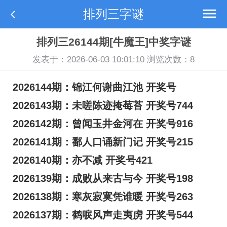
排列三字谜
排列三26144期[牛魔王]中奖字谜
发表于：2026-06-03 10:01:10 浏览次数：
8
2026144期：锦江何谢曲江池 开奖号
2026143期：未嗟陈迹掩莓苔 开奖号744
2026142期：曾闻玉井金河在 开奖号916
2026141期：鄱人口诵新门记 开奖号215
2026140期：亦不减 开奖号421
2026139期：成败从来古与今 开奖号198
2026138期：寒灰寂寞凭谁暖 开奖号263
2026137期：鹤唳风声走夷虏 开奖号544