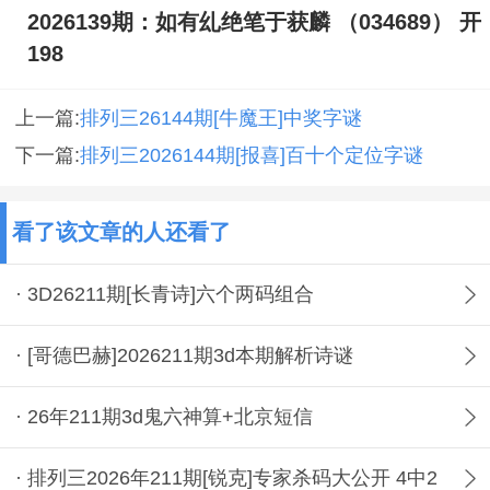
2026139期：如有乣绝笔于获麟 （034689） 开
198
上一篇:
排列三26144期[牛魔王]中奖字谜
下一篇:
排列三2026144期[报喜]百十个定位字谜
看了该文章的人还看了
· 3D26211期[长青诗]六个两码组合
· [哥德巴赫]2026211期3d本期解析诗谜
· 26年211期3d鬼六神算+北京短信
· 排列三2026年211期[锐克]专家杀码大公开 4中2