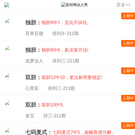
更多>>
上期中
独胆：
独胆9中7，见坑不掉坑。
百举百捷 排列3--211期
上期中
独胆：
独胆8中6，新决策方法!
追梦达人 排列三-211期
上期中
双胆：
双胆12中10，老法新用更稳定!
心里彩 排列三-211期
上期中
双胆：
双胆10中9。
金宝 排三-211期
上期中
七码复式：
七码复式7中5，振幅靠谱分解。