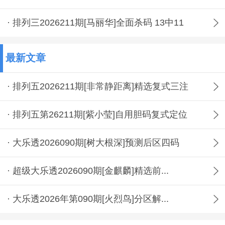
· 排列三2026211期[马丽华]全面杀码 13中11
最新文章
· 排列五2026211期[非常静距离]精选复式三注
· 排列五第26211期[紫小莹]自用胆码复式定位
· 大乐透2026090期[树大根深]预测后区四码
· 超级大乐透2026090期[金麒麟]精选前...
· 大乐透2026年第090期[火烈鸟]分区解...