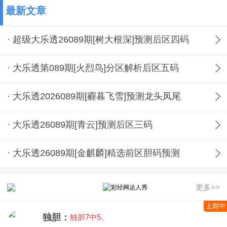
最新文章
· 超级大乐透26089期[树大根深]预测后区四码
· 大乐透第089期[火烈鸟]分区解析后区五码
· 大乐透2026089期[霾暮飞雪]预测龙头凤尾
· 大乐透26089期[青云]预测后区三码
· 大乐透26089期[金麒麟]精选前区胆码预测
更多>>
上期中
独胆：
独胆7中5。