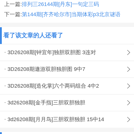
上一篇:
排列三26144期[丹东]一句定三码
下一篇:
第144期[齐齐哈尔市]当期体彩p3北京谜语
看了该文章的人还看了
· 3D26208期[钟宜年]独胆双胆图 3连对
· 3D26208期遨游双胆独胆图 9中7
· 3D26208期[造化掌]六个两码组合 4中2
· 3d26208期[金手指]三胆双胆独胆
· 3d26208期[月月鸟]三胆双胆独胆 15中14