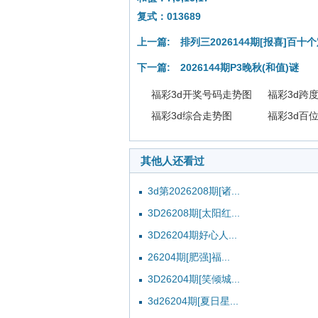
复式：013689
上一篇:
排列三2026144期[报喜]百十
下一篇:
2026144期P3晚秋(和值)谜
福彩3d开奖号码走势图
福彩3d跨
福彩3d综合走势图
福彩3d百
其他人还看过
3d第2026208期[诸...
3D26208期[太阳红...
3D26204期好心人...
26204期[肥强]福...
3D26204期[笑倾城...
3d26204期[夏日星...