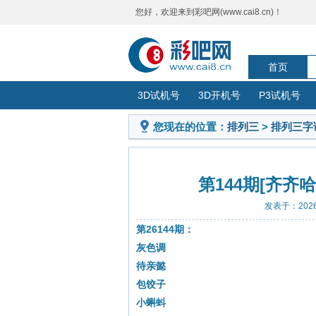
您好，欢迎来到彩吧网(www.cai8.cn)！
首页
3D试机号
3D开机号
P3试机号
您现在的位置：
排列三
>
排列三字
第144期[齐齐
发表于：
2026
第26144期：
灰色调
待亲懿
包饺子
小蝌蚪