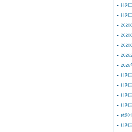
排列三
排列三2
2620
262
262
2026
202
排列三
排列三2
排列三2
排列三
体彩排
排列三2