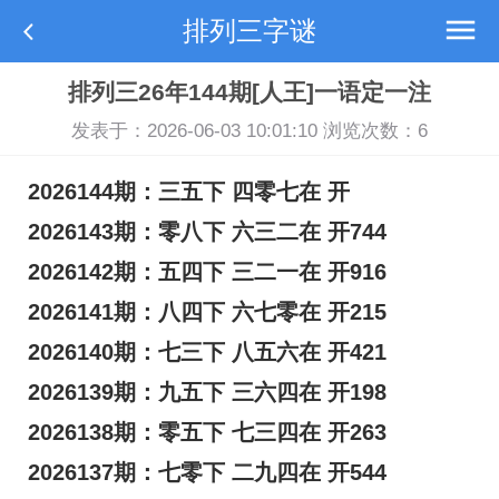
排列三字谜
排列三26年144期[人王]一语定一注
发表于：2026-06-03 10:01:10 浏览次数：
6
2026144期：三五下 四零七在 开
2026143期：零八下 六三二在 开744
2026142期：五四下 三二一在 开916
2026141期：八四下 六七零在 开215
2026140期：七三下 八五六在 开421
2026139期：九五下 三六四在 开198
2026138期：零五下 七三四在 开263
2026137期：七零下 二九四在 开544