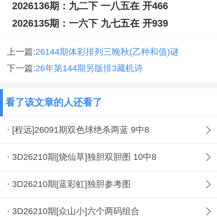
2026136期：九二下 一八五在 开466
2026135期：一六下 九七五在 开939
上一篇:
26144期体彩排列三晚秋(乙种和值)谜
下一篇:
26年第144期另版排3藏机诗
看了该文章的人还看了
· [程远]26091期双色球绝杀两蓝 9中8
· 3D26210期[烧仙草]独胆双胆图 10中8
· 3D26210期[蓝彩虹]独胆参考图
· 3D26210期[众山小]六个两码组合