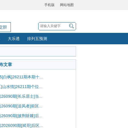
手机版
网站地图
定胆
彩
大乐透
排列五预测
布文章
[白枫]26211期本期十...
[山水情]26211期个位...
26090期[长乐居士]当...
26090期[追风者]前区...
26090期[披荆斩棘]后...
026090期[斌哥]后区...