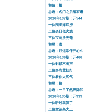
和值：柵
忌语：名门之后编家谱
2026年137期：开544
一位围坐海底捞
二位炎日似火烧
三位宝剑放光毫
和尾：逃
忌语：好运常伴开心久
2026年136期：开466
一位影默不出声
二位多彩霓虹灯
三位看你太客气
和尾：接
忌语：一目了然没隐私
2026年135期：开939
一位听过就算了
二位空谈高大上