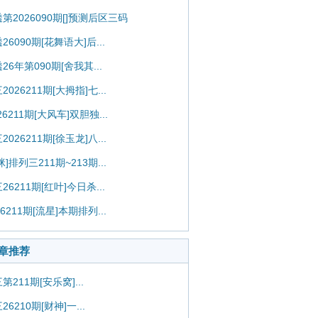
第2026090期[]预测后区三码
26090期[花舞语大]后...
26年第090期[舍我其...
026211期[大拇指]七...
26211期[大风车]双胆独...
026211期[徐玉龙]八...
]排列三211期~213期...
26211期[红叶]今日杀...
6211期[流星]本期排列...
章推荐
第211期[安乐窝]...
6210期[财神]一...