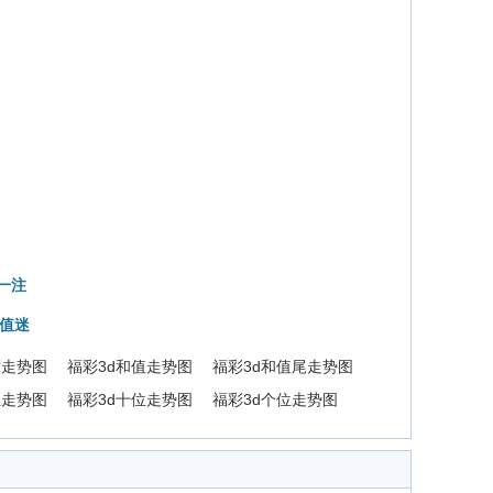
定一注
和值迷
度走势图
福彩3d和值走势图
福彩3d和值尾走势图
位走势图
福彩3d十位走势图
福彩3d个位走势图