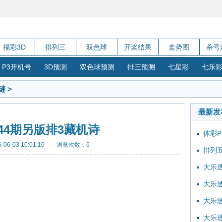
福彩3D
排列三
双色球
开奖结果
走势图
杀号
P3开机号
3D预测
双色球预测
排三预测
七星彩
七乐
谜
>
最新发
144期另版排3藏机诗
体彩P5
-06-03 10:01:10
浏览次数：
6
排列五
大乐透
大乐透
大乐透
大乐透2