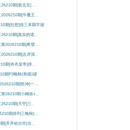
6210期[新北京]...
026210期[牛魔王...
6210期[狂想]排三本期字谜
26210期[真实的谎...
2026210期[希望...
026210期[左岸清...
210期[布衣皇帝]排...
210期P3晚秋(和值)谜
026210期[乾坤]一...
第26210期小糊涂+...
6210期[天宇]三...
第210期排列三晚秋(...
0期[齐齐哈尔市]当...