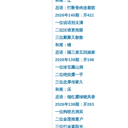
和尾：迂
忌语：打断骨肉连着筋
2026年140期：开421
一位说话别太满
二位比谁更抢眼
三位聚聚又散散
和尾：镭
忌语：隔三差五回娘家
2026年139期：开198
一位珍宝藏山洞
二位绝技露一手
三位忠厚传家久
和尾：压
忌语：烟红露绿晓风香
2026年138期：开263
一位狗咬吕洞宾
二位金莲推窗户
三位打伞遮阳光