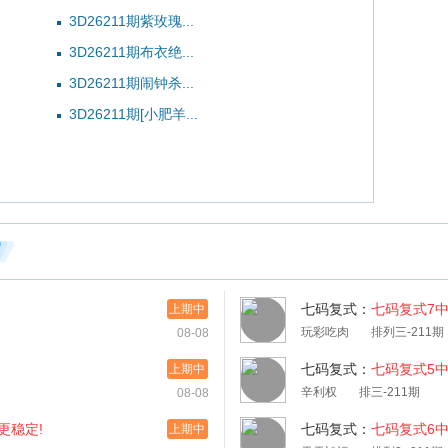
3D26211期紫玫瑰...
3D26211期布衣绝...
3D26211期闹钟杀...
3D26211期[小肥羊...
。
七码复式：
七码复式7
上期中
玩彩吃肉
排列三-211期
08-08
七码复式：
七码复式5中
上期中
辛利权
排三-211期
08-08
更稳定!
七码复式：
七码复式6中
上期中