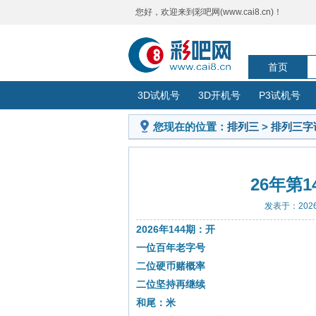
您好，欢迎来到彩吧网(www.cai8.cn)！
首页
3D试机号
3D开机号
P3试机号
您现在的位置：
排列三
>
排列三字
26年第
发表于：
2026
2026年144期：开
一位百年老字号
二位硬币赌概率
二位坚持再继续
和尾：米