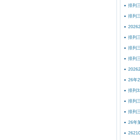
排列三2
排列三2
202
排列三
排列三第
排列三2
2026
26年
排列32
排列三
排列三2
26年
2621