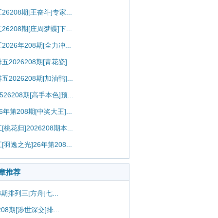
26208期[王奋斗]专家...
26208期[庄周梦蝶]下...
2026年208期[全力冲...
2026208期[青花瓷]...
2026208期[加油鸭]...
26208期[高手本色]预...
6年第208期[中奖大王]...
桃花归]2026208期本...
[羽逸之光]26年第208...
章推荐
8期排列三[方舟]七...
208期[涉世深交]排...