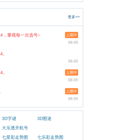
更多>>
4，重视每一次选号~
上期中
08-05
4。
08-05
4。
上期中
08-05
。
上期中
08-05
3D字谜
3D图迷
大乐透开机号
七星彩走势图
七乐彩走势图