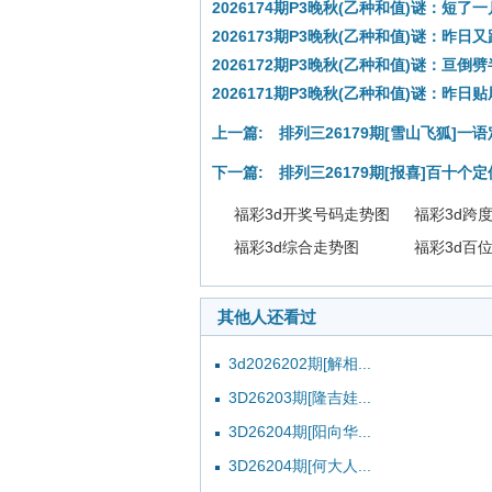
2026174期P3晚秋(乙种和值)谜：短了一
2026173期P3晚秋(乙种和值)谜：昨日又
2026172期P3晚秋(乙种和值)谜：亘倒劈
2026171期P3晚秋(乙种和值)谜：昨日贴
上一篇:
排列三26179期[雪山飞狐]一
下一篇:
排列三26179期[报喜]百十个
福彩3d开奖号码走势图
福彩3d跨
福彩3d综合走势图
福彩3d百
其他人还看过
3d2026202期[解相...
3D26203期[隆吉娃...
3D26204期[阳向华...
3D26204期[何大人...