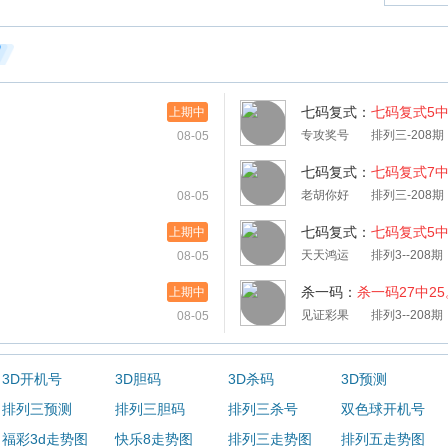
七码复式：
七码复式5中
上期中
专攻奖号
排列三-208期
08-05
七码复式：
七码复式7中
老胡你好
排列三-208期
08-05
七码复式：
七码复式5中
上期中
天天鸿运
排列3--208期
08-05
杀一码：
杀一码27中25
上期中
见证彩果
排列3--208期
08-05
3D开机号
3D胆码
3D杀码
3D预测
排列三预测
排列三胆码
排列三杀号
双色球开机号
福彩3d走势图
快乐8走势图
排列三走势图
排列五走势图