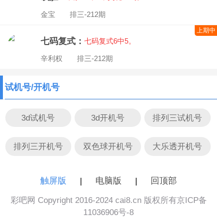
金宝 排三-212期
上期中
七码复式：
七码复式6中5。
辛利权 排三-212期
试机号/开机号
3d试机号
3d开机号
排列三试机号
排列三开机号
双色球开机号
大乐透开机号
触屏版
电脑版
回顶部
|
|
彩吧网 Copyright 2016-2024 cai8.cn 版权所有京ICP备
11036906号-8