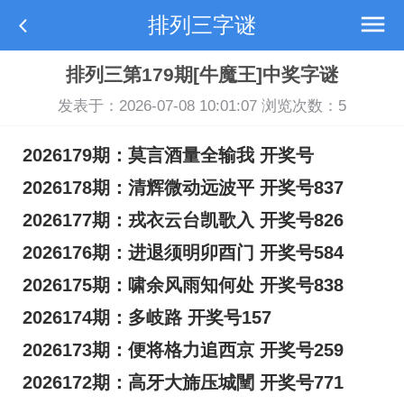
排列三字谜
排列三第179期[牛魔王]中奖字谜
发表于：2026-07-08 10:01:07 浏览次数：
5
2026179期：莫言酒量全输我 开奖号
2026178期：清辉微动远波平 开奖号837
2026177期：戎衣云台凯歌入 开奖号826
2026176期：进退须明卯酉门 开奖号584
2026175期：啸余风雨知何处 开奖号838
2026174期：多岐路 开奖号157
2026173期：便将格力追西京 开奖号259
2026172期：高牙大旆压城闉 开奖号771