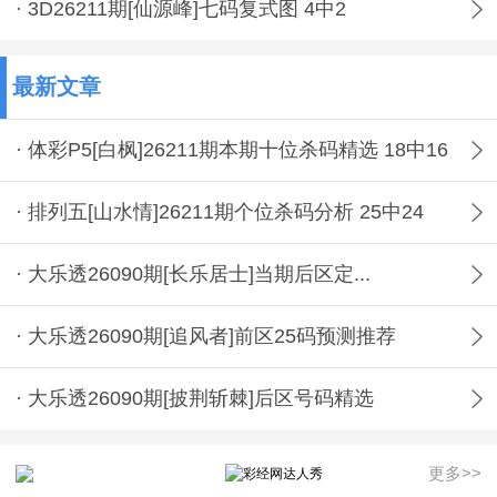
· 3D26211期[仙源峰]七码复式图 4中2
最新文章
· 体彩P5[白枫]26211期本期十位杀码精选 18中16
· 排列五[山水情]26211期个位杀码分析 25中24
· 大乐透26090期[长乐居士]当期后区定...
· 大乐透26090期[追风者]前区25码预测推荐
· 大乐透26090期[披荆斩棘]后区号码精选
更多>>