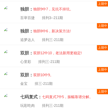
上期中
独胆：
独胆9中7，见坑不掉坑。
百举百捷 排列3--211期
上期中
独胆：
独胆8中6，新决策方法!
追梦达人 排列三-211期
上期中
双胆：
双胆12中10，老法新用更稳定!
心里彩 排列三-211期
上期中
双胆：
双胆10中9。
金宝 排三-211期
上期中
七码复式：
七码复式7中5，振幅靠谱分解。
玩彩吃肉 排列三-211期