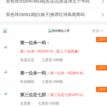
· 双色球2026年091期[杏花沾]杀蓝球五个号码
· 双色球26091期[白娘子]推荐红球凤尾两码
更多>>
上期中
第一位杀一码：
第一位杀一码76中74，跟上了就算赢!
先谋后定 七星彩-090期
上期中
第一位杀一码：
第一位杀一码38中36。
米叔聊彩 七星彩-090期
上期中
第三位定七胆：
第三位定七胆14中12。
女莫愁 七星彩-090期