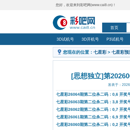
您好，欢迎来到彩吧网(www.cai8.cn)！
首页
3D试机号
3D开机号
P3试机号
您现在的位置：
七星彩
>
七星彩预
[思想独立]第202
发表于：
2026
七星彩26064期第二位杀二码：0,6 开奖
七星彩26063期第二位杀二码：3,8 开奖号
七星彩26062期第二位杀二码：0,7 开奖号
七星彩26061期第二位杀二码：6,9 开奖号码
七星彩26060期第二位杀二码：0,2 开奖号码