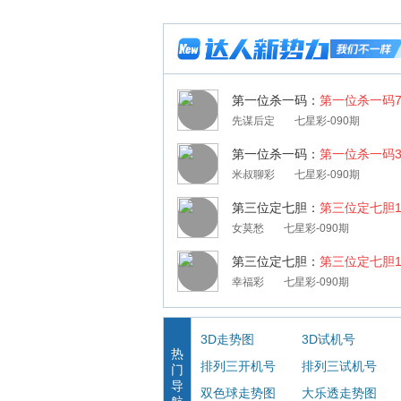
第一位杀一码：
第一位杀一码7
先谋后定
七星彩-090期
第一位杀一码：
第一位杀一码3
米叔聊彩
七星彩-090期
第三位定七胆：
第三位定七胆1
女莫愁
七星彩-090期
第三位定七胆：
第三位定七胆1
幸福彩
七星彩-090期
3D走势图
3D试机号
热
排列三开机号
排列三试机号
门
导
双色球走势图
大乐透走势图