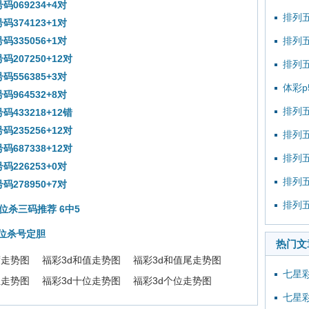
码069234+4对
排列五[
码374123+1对
码335056+1对
排列五[
207250+12对
排列五[
码556385+3对
体彩p5
码964532+8对
排列五[
433218+12错
235256+12对
排列五[
687338+12对
排列五
码226253+0对
排列五[
码278950+7对
排列五
六位杀三码推荐 6中5
一位杀号定胆
热门文
度走势图
福彩3d和值走势图
福彩3d和值尾走势图
七星彩
位走势图
福彩3d十位走势图
福彩3d个位走势图
七星彩