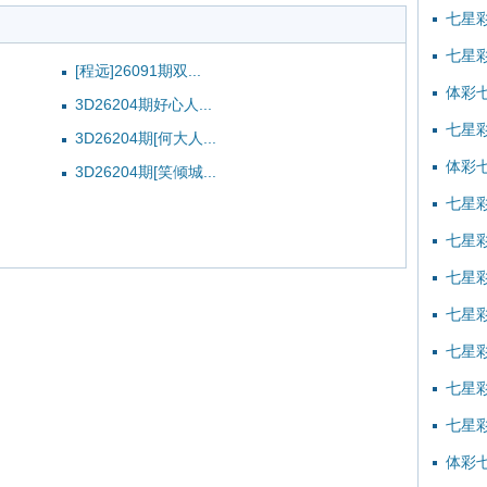
七星彩
七星彩
[程远]26091期双...
体彩七
3D26204期好心人...
七星彩
3D26204期[何大人...
体彩七
3D26204期[笑倾城...
七星彩2
七星彩2
七星彩
七星彩2
七星彩第
七星彩2
七星彩2
体彩七