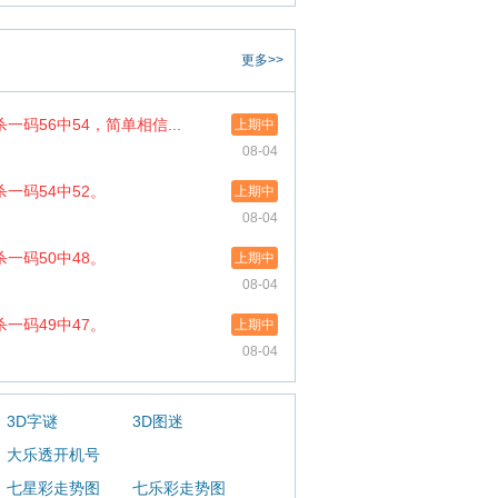
更多>>
一码56中54，简单相信...
上期中
08-04
一码54中52。
上期中
08-04
一码50中48。
上期中
08-04
一码49中47。
上期中
08-04
3D字谜
3D图迷
大乐透开机号
七星彩走势图
七乐彩走势图