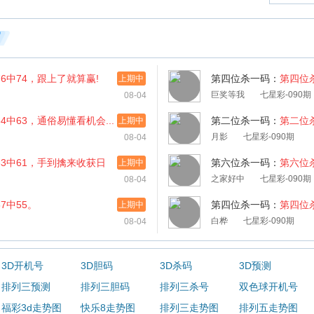
6中74，跟上了就算赢!
第四位杀一码：
第四位杀
上期中
巨奖等我
七星彩-090期
08-04
4中63，通俗易懂看机会...
第二位杀一码：
第二位杀
上期中
月影
七星彩-090期
08-04
3中61，手到擒来收获日
第六位杀一码：
第六位杀
上期中
之家好中
七星彩-090期
08-04
7中55。
第四位杀一码：
第四位杀
上期中
白桦
七星彩-090期
08-04
3D开机号
3D胆码
3D杀码
3D预测
排列三预测
排列三胆码
排列三杀号
双色球开机号
福彩3d走势图
快乐8走势图
排列三走势图
排列五走势图