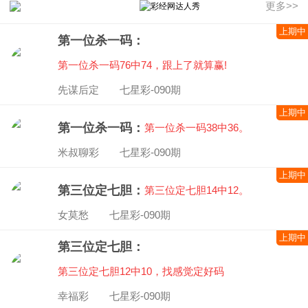
更多>>
上期中
第一位杀一码：
第一位杀一码76中74，跟上了就算赢!
先谋后定 七星彩-090期
上期中
第一位杀一码：
第一位杀一码38中36。
米叔聊彩 七星彩-090期
上期中
第三位定七胆：
第三位定七胆14中12。
女莫愁 七星彩-090期
上期中
第三位定七胆：
第三位定七胆12中10，找感觉定好码
幸福彩 七星彩-090期