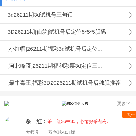
· 3d26211期3d试机号三句话
· 3D26211期[仙翁]试机号后定位5*5*5胆码
· [小红帽]26211期福彩3d试机号后定位...
· [河北峰哥]26211期福利彩票3d定位三...
· [最牛毒王]福彩3D2026211期试机号后独胆推荐
更多>>
上期中
杀一红：
杀一红36中35，心情好啥都有..
大师兄 双色球-091期