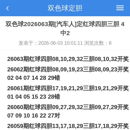
双色球定胆
双色球2026063期[汽车人]定红球四胆三胆 4
中2
发表于：2026-06-03 10:01:11 浏览次数：
8
26063期红球四胆08,10,29,32三胆08,10,32开奖
26062期红球四胆08,09,19,23三胆08,09,23开奖
02 04 07 14 28 29错
26061期红球四胆17,19,21,29三胆19,21,29开奖
01 04 05 15 23 28错
26060期红球四胆09,27,29,32三胆09,27,29开奖
07 09 10 16 22 27对
26059期红球四胆13,17,18,29三胆17,18,29开奖