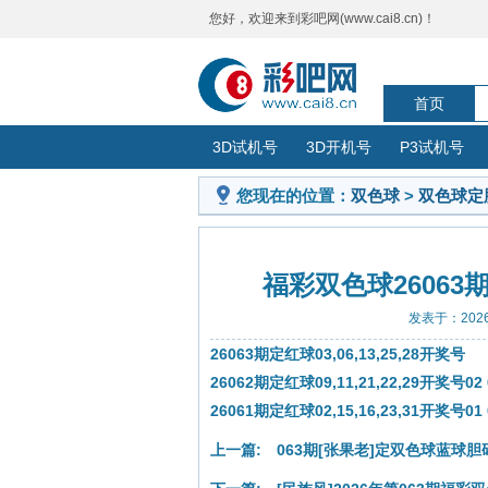
您好，欢迎来到彩吧网(www.cai8.cn)！
首页
3D试机号
3D开机号
P3试机号
您现在的位置：
双色球
>
双色球定
福彩双色球26063
发表于：
2026
26063期定红球03,06,13,25,28开奖号
26062期定红球09,11,21,22,29开奖号02 04
26061期定红球02,15,16,23,31开奖号01 04
上一篇:
063期[张果老]定双色球蓝球胆