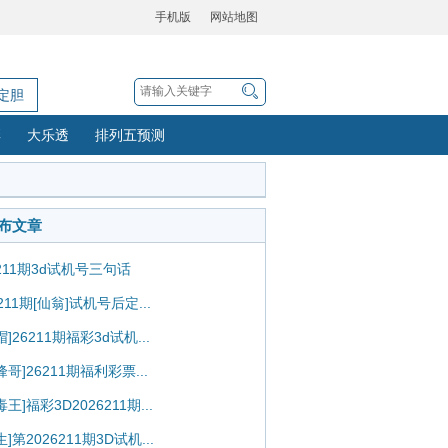
手机版
网站地图
定胆
彩
大乐透
排列五预测
布文章
6211期3d试机号三句话
211期[仙翁]试机号后定...
]26211期福彩3d试机...
峰哥]26211期福利彩票...
王]福彩3D2026211期...
]第2026211期3D试机...