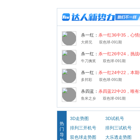
杀一红：
杀一红36中35，心情
大师兄
双色球-091期
杀一红：
杀一红26中24，挑
牛刀擒奖
双色球-091期
杀一红：
杀一红24中22，本期
多邦彩
双色球-091期
杀四蓝：
杀四蓝22中20，唯有
鱼米之乡
双色球-091期
3D走势图
3D试机号
热
排列三开机号
排列三试机号
门
导
双色球走势图
大乐透走势图