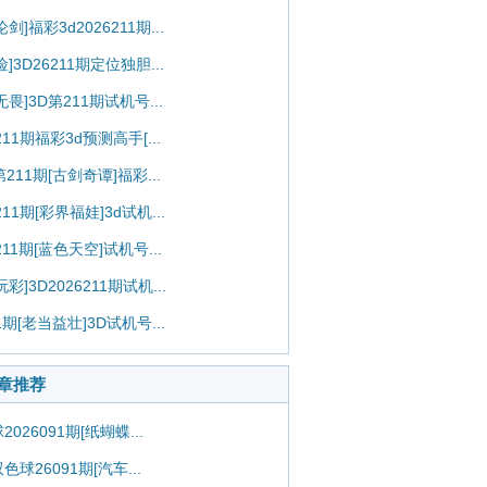
剑]福彩3d2026211期...
]3D26211期定位独胆...
无畏]3D第211期试机号...
211期福彩3d预测高手[...
第211期[古剑奇谭]福彩...
211期[彩界福娃]3d试机...
211期[蓝色天空]试机号...
彩]3D2026211期试机...
1期[老当益壮]3D试机号...
章推荐
026091期[纸蝴蝶...
色球26091期[汽车...