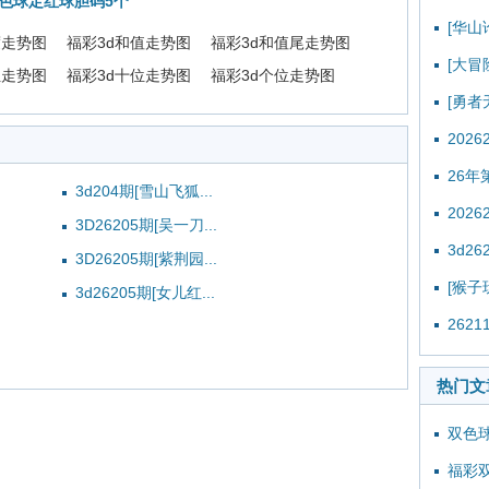
彩双色球定红球胆码5个
[华山论
度走势图
福彩3d和值走势图
福彩3d和值尾走势图
[大冒险
位走势图
福彩3d十位走势图
福彩3d个位走势图
[勇者
2026
26年
3d204期[雪山飞狐...
2026
3D26205期[吴一刀...
3d26
3D26205期[紫荆园...
[猴子玩
3d26205期[女儿红...
2621
热门文
双色球2
福彩双