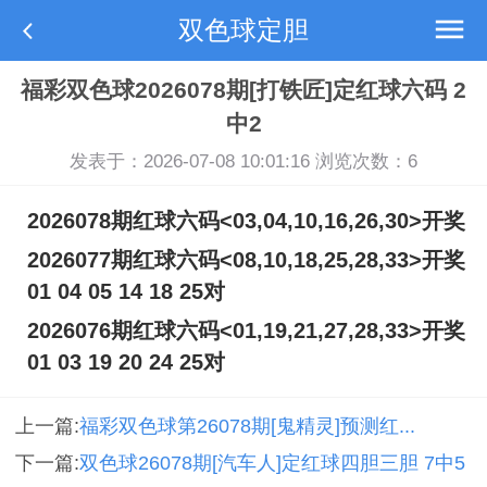
双色球定胆
福彩双色球2026078期[打铁匠]定红球六码 2
中2
发表于：2026-07-08 10:01:16 浏览次数：
6
2026078期红球六码<03,04,10,16,26,30>开奖
2026077期红球六码<08,10,18,25,28,33>开奖
01 04 05 14 18 25对
2026076期红球六码<01,19,21,27,28,33>开奖
01 03 19 20 24 25对
上一篇:
福彩双色球第26078期[鬼精灵]预测红...
下一篇:
双色球26078期[汽车人]定红球四胆三胆 7中5