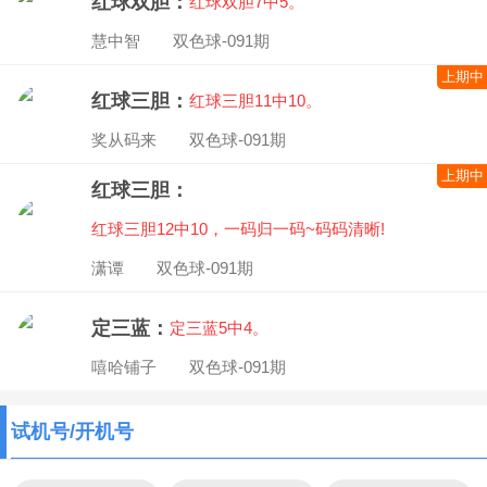
红球双胆：
红球双胆7中5。
慧中智 双色球-091期
上期中
红球三胆：
红球三胆11中10。
奖从码来 双色球-091期
上期中
红球三胆：
红球三胆12中10，一码归一码~码码清晰!
潇谭 双色球-091期
定三蓝：
定三蓝5中4。
嘻哈铺子 双色球-091期
试机号/开机号