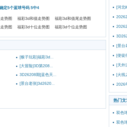
[河北峰
]确定5个蓝球号码 5中4
2026
度走势图
福彩3d和值走势图
福彩3d和值尾走势图
2026
位走势图
福彩3d十位走势图
福彩3d个位走势图
3D26
[景台老
[使徒行
[猴子玩彩]福彩3d...
[天外流
[大冒险]3D第208...
3D26208期[蓝色天...
[火线之
[景台老张]3d2620...
2026
热门文
双色球2
双色球2