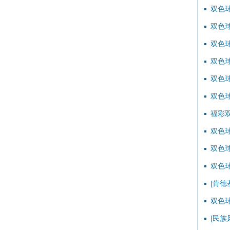
双色球2
双色球2
双色球2
双色球
双色球2
双色球
福彩双
双色球2
双色球2
双色球2
[肯德基
双色球2
[民族风