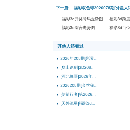
下一篇:
福彩双色球2026078期[外星人
福彩3d开奖号码走势图
福彩3d跨
福彩3d综合走势图
福彩3d百
其他人还看过
2026年208期[彩界...
[华山论剑]3D208...
[河北峰哥]2026年...
2026208期[金丝雀...
[使徒行者]第2026...
[天外流星]福彩3d...