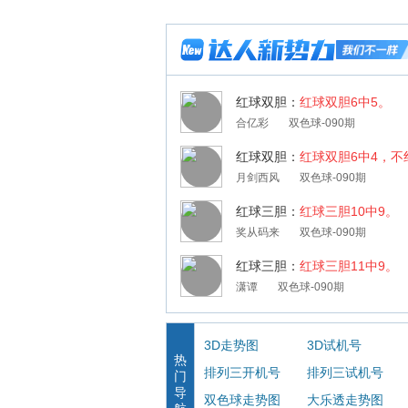
红球双胆：
红球双胆6中5。
合亿彩
双色球-090期
红球双胆：
红球双胆6中4，不
月剑西风
双色球-090期
红球三胆：
红球三胆10中9。
奖从码来
双色球-090期
红球三胆：
红球三胆11中9。
潇谭
双色球-090期
3D走势图
3D试机号
热
排列三开机号
排列三试机号
门
导
双色球走势图
大乐透走势图