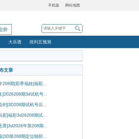
手机版
网站地图
定胆
彩
大乐透
排列五预测
布文章
年208期[彩界福娃]福彩...
]2026208期3d试机号...
论剑]3D208期试机号后...
彩]福彩3d26208期试...
畏]3d2026年第208期...
险]3D第208期定位独胆...