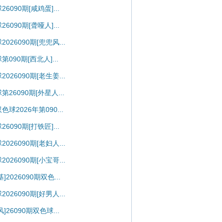
6090期[咸鸡蛋]...
6090期[聋哑人]...
026090期[兜兜风...
第090期[西北人]...
026090期[老生姜...
第26090期[外星人...
色球2026年第090...
6090期[打铁匠]...
026090期[老妇人...
026090期[小宝哥...
]2026090期双色...
026090期[好男人...
]26090期双色球...