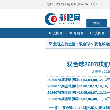
您好，欢迎来到彩吧网(www.cai8.cn)！
首页
3D试机号
3D开机号
P3试机号
您现在的位置：
双色球
>
双色球定
双色球26078期
发表于：
2026
2026078期蓝球胆码01,03,04,09,12,1
2026077期蓝球胆码02,06,10,13,14,1
2026076期蓝球胆码02,05,06,07,12,1
2026075期蓝球胆码01,02,06,08,11,1
上一篇:
双色球26078期[汽车人]定红球