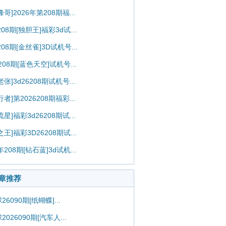
哥]2026年第208期福...
208期[独胆王]福彩3d试...
208期[金丝雀]3D试机号...
208期[蓝色天空]试机号...
张]3d26208期试机号...
者]第2026208期福彩...
星]福彩3d26208期试...
王]福彩3D26208期试...
年208期[钻石蓝]3d试机...
章推荐
6090期[纸蝴蝶]...
026090期[汽车人...