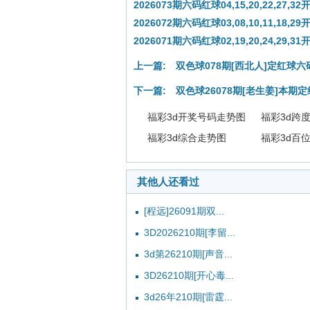
2026073期六码红球04,15,20,22,27,32开
2026072期六码红球03,08,10,11,18,29开
2026071期六码红球02,19,20,24,29,31开
上一篇:
双色球078期[西北人]定红球六
下一篇:
双色球26078期[老生姜]本期
福彩3d开奖号码走势图
福彩3d跨
福彩3d综合走势图
福彩3d百
其他人还看过
[程远]26091期双...
3D2026210期[李留...
3d第26210期[声音...
3D26210期[开心毒...
3d26年210期[雷霆...