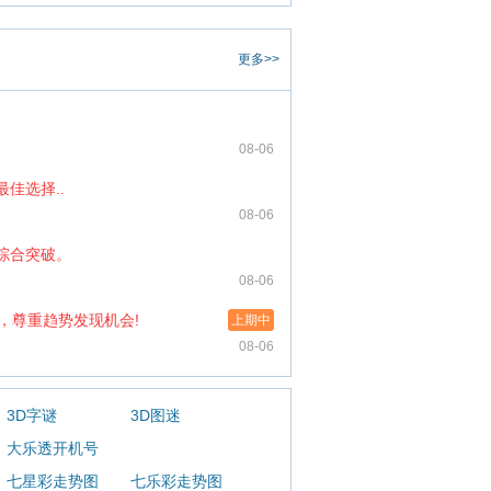
更多>>
08-06
最佳选择..
08-06
综合突破。
08-06
8，尊重趋势发现机会!
上期中
08-06
3D字谜
3D图迷
大乐透开机号
七星彩走势图
七乐彩走势图