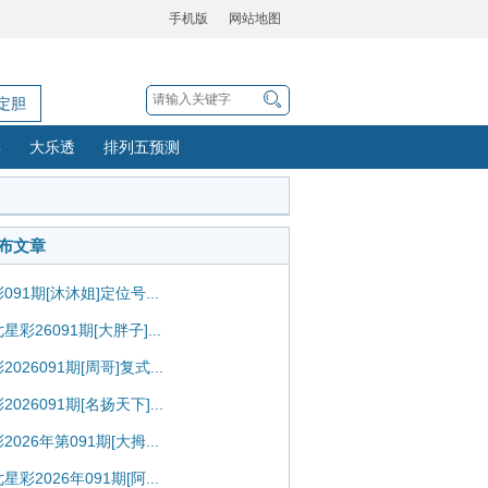
手机版
网站地图
定胆
彩
大乐透
排列五预测
布文章
091期[沐沐姐]定位号...
星彩26091期[大胖子]...
026091期[周哥]复式...
026091期[名扬天下]...
2026年第091期[大拇...
星彩2026年091期[阿...