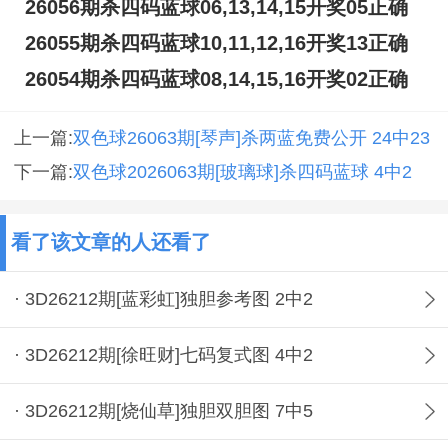
26056期杀四码蓝球06,13,14,15开奖05正确
26055期杀四码蓝球10,11,12,16开奖13正确
26054期杀四码蓝球08,14,15,16开奖02正确
上一篇:
双色球26063期[琴声]杀两蓝免费公开 24中23
下一篇:
双色球2026063期[玻璃球]杀四码蓝球 4中2
看了该文章的人还看了
· 3D26212期[蓝彩虹]独胆参考图 2中2
· 3D26212期[徐旺财]七码复式图 4中2
· 3D26212期[烧仙草]独胆双胆图 7中5