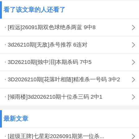
看了该文章的人还看了
· [程远]26091期双色球绝杀两蓝 9中8
· 3d26210期[无敌]杀号推荐 6连对
· 3D26210期[烛中泪]本期杀码 7中5
· 3D2026210期[花落叶相随]精准杀一号码 3中2
· [倾雨楼]3d2026210期十位杀三码 2中1
最新文章
· [超级王牌]七星彩2026091期第一位杀...