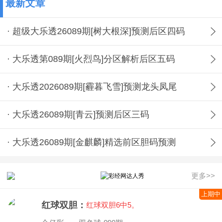
最新文章
· 超级大乐透26089期[树大根深]预测后区四码
· 大乐透第089期[火烈鸟]分区解析后区五码
· 大乐透2026089期[霾暮飞雪]预测龙头凤尾
· 大乐透26089期[青云]预测后区三码
· 大乐透26089期[金麒麟]精选前区胆码预测
更多>>
上期中
红球双胆：
红球双胆6中5。