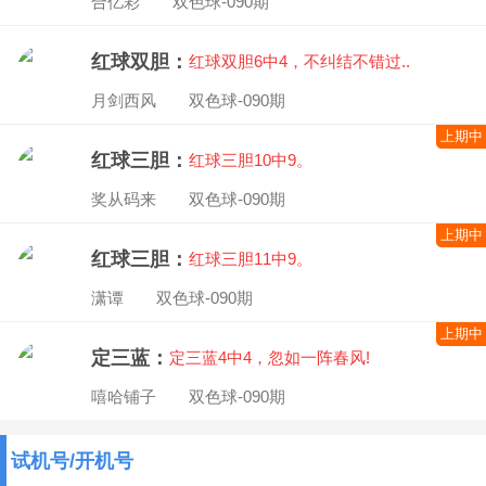
合亿彩 双色球-090期
红球双胆：
红球双胆6中4，不纠结不错过..
月剑西风 双色球-090期
上期中
红球三胆：
红球三胆10中9。
奖从码来 双色球-090期
上期中
红球三胆：
红球三胆11中9。
潇谭 双色球-090期
上期中
定三蓝：
定三蓝4中4，忽如一阵春风!
嘻哈铺子 双色球-090期
试机号/开机号