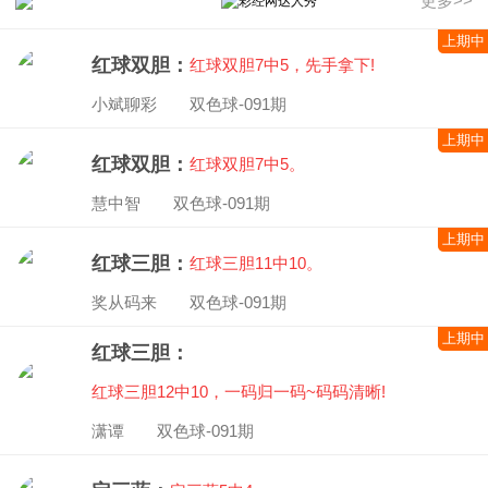
更多>>
上期中
红球双胆：
红球双胆7中5，先手拿下!
小斌聊彩 双色球-091期
上期中
红球双胆：
红球双胆7中5。
慧中智 双色球-091期
上期中
红球三胆：
红球三胆11中10。
奖从码来 双色球-091期
上期中
红球三胆：
红球三胆12中10，一码归一码~码码清晰!
潇谭 双色球-091期