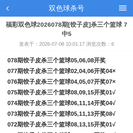
双色球杀号
福彩双色球2026078期[饺子皮]杀三个篮球 7
中5
发表于：2026-07-08 10:01:17 浏览次数：
6
078期饺子皮杀三个篮球05,06,08开奖
077期饺子皮杀三个篮球02,04,06开奖04×
076期饺子皮杀三个篮球04,05,07开奖07×
075期饺子皮杀三个篮球08,09,15开奖01√
074期饺子皮杀三个篮球06,11,14开奖04√
073期饺子皮杀三个篮球05,11,13开奖08√
072期饺子皮杀三个篮球08,13,15开奖01√