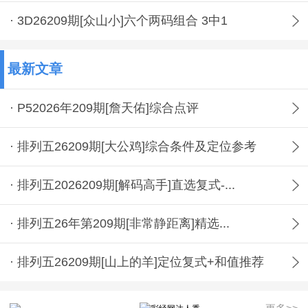
· 3D26209期[众山小]六个两码组合 3中1
最新文章
· P52026年209期[詹天佑]综合点评
· 排列五26209期[大公鸡]综合条件及定位参考
· 排列五2026209期[解码高手]直选复式-...
· 排列五26年第209期[非常静距离]精选...
· 排列五26209期[山上的羊]定位复式+和值推荐