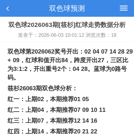
双色球预测
双色球2026063期[筱杉]红球走势数据分析
发表于：2026-06-03 10:01:12 浏览次数：
18
双色球第2026062奖号开出：02 04 07 14 28 29
+ 09，红球和值开出84，跨度开出27，三区比
为3:1:2，开出重号2个：04 28。蓝球为0路号
码。
筱杉26063期双色球分析：
红一：上期02，本期推荐01 05
红二：上期04，本期推荐07 09 10 11
红三：上期07，本期推荐12 14 16
红四：上期14，本期推荐20 21 22