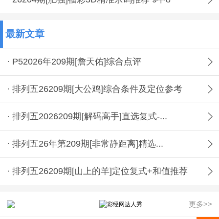
最新文章
· P52026年209期[詹天佑]综合点评
· 排列五26209期[大公鸡]综合条件及定位参考
· 排列五2026209期[解码高手]直选复式-...
· 排列五26年第209期[非常静距离]精选...
· 排列五26209期[山上的羊]定位复式+和值推荐
更多>>