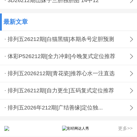
· 3D26212期山妹子三胆独胆图 14中12
最新文章
· 排列五26212期[白猫黑猫]本期杀号定胆预测
· 体彩P526212期[全力冲刺]今晚复式定位推荐
· 排列五2026212期[青花瓷]推荐心水一注直选
· 排列五26212期[自力更生]五码复式定位推荐
· 排列五2026年212期[广结善缘]定位独...
更多>>