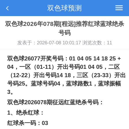
双色球预测
双色球2026年078期[程远]推荐红球蓝球绝杀
号码
发表于：2026-07-08 10:01:17 浏览次数：
11
双色球26077开奖号码：01 04 05 14 18 25 +
04，一区（01-11）开出号码01 04 05，二区
（12-22）开出号码14 18，三区（23-33）开出
号码25。蓝球号码04，蓝球路数1，蓝球振幅
3。
双色球2026078期征远红蓝绝杀号码：
1、绝杀红球：
红球杀一码：03