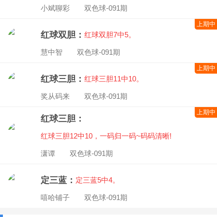
小斌聊彩 双色球-091期
上期中
红球双胆：
红球双胆7中5。
慧中智 双色球-091期
上期中
红球三胆：
红球三胆11中10。
奖从码来 双色球-091期
上期中
红球三胆：
红球三胆12中10，一码归一码~码码清晰!
潇谭 双色球-091期
定三蓝：
定三蓝5中4。
嘻哈铺子 双色球-091期