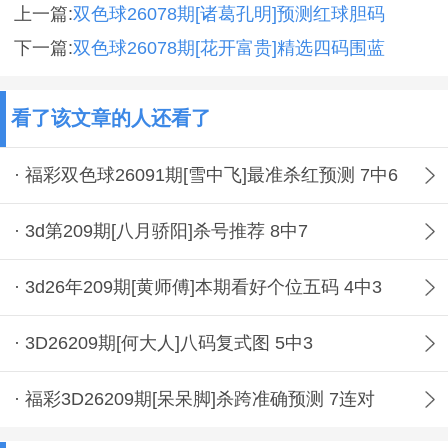
上一篇:
双色球26078期[诸葛孔明]预测红球胆码
下一篇:
双色球26078期[花开富贵]精选四码围蓝
看了该文章的人还看了
· 福彩双色球26091期[雪中飞]最准杀红预测 7中6
· 3d第209期[八月骄阳]杀号推荐 8中7
· 3d26年209期[黄师傅]本期看好个位五码 4中3
· 3D26209期[何大人]八码复式图 5中3
· 福彩3D26209期[呆呆脚]杀跨准确预测 7连对