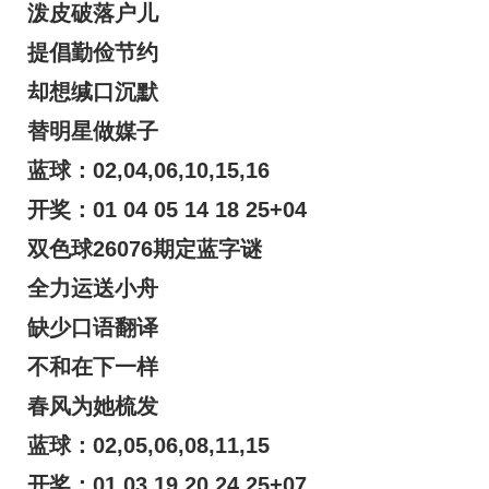
泼皮破落户儿
提倡勤俭节约
却想缄口沉默
替明星做媒子
蓝球：02,04,06,10,15,16
开奖：01 04 05 14 18 25+04
双色球26076期定蓝字谜
全力运送小舟
缺少口语翻译
不和在下一样
春风为她梳发
蓝球：02,05,06,08,11,15
开奖：01 03 19 20 24 25+07