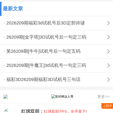
最新文章
· 2026209期福彩3d试机号后3D定胆诗谜
· 26209期[金字塔]3D试机号后一句定三码
· 第26209期[牛牛]试机号后一句定五码
· 2026209期[牛魔王]3d试机号一句定三码
· 福彩3D26209期福彩3D试机号三句话
更多>>
上期中
红球双胆：
红球双胆7中5，先手拿下!