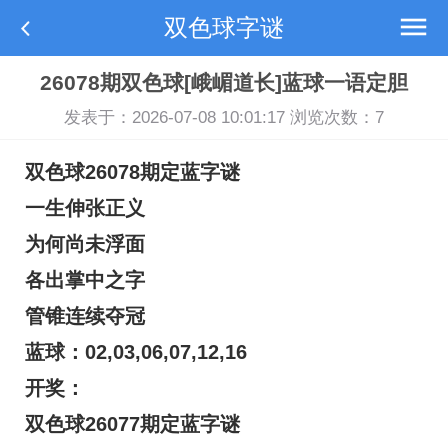
双色球字谜
26078期双色球[峨嵋道长]蓝球一语定胆
发表于：2026-07-08 10:01:17 浏览次数：
7
双色球26078期定蓝字谜
一生伸张正义
为何尚未浮面
各出掌中之字
管锥连续夺冠
蓝球：02,03,06,07,12,16
开奖：
双色球26077期定蓝字谜