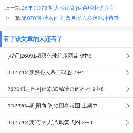
上一篇:
26年第078期[大胜山寨]双色球中奖真言
下一篇:
第078期[秋水仙子]双色球六步定乾坤诗谜
看了该文章的人还看了
· [程远]26091期双色球绝杀两蓝 9中8
· 3D26204期好心人杀二码图 2中1
· 26204期[肥强]福彩3D精准杀码推荐 9中8
· 3D26204期[阳向华]独胆参考图 上期中
· 3D26204期[何大人]八码复式图 2中1