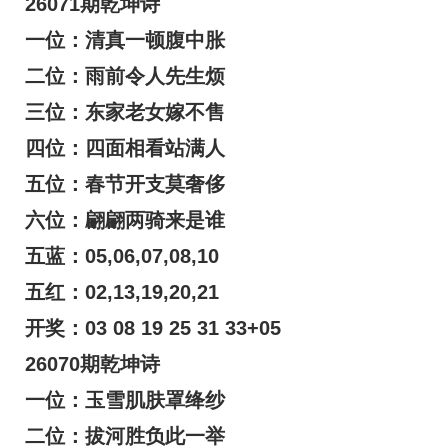
26071期乾坤诗
一位：清真一顿腹中胀
二位：雨前令人先生烦
三位：东家老女嫁不售
四位：四面相看站满人
五位：春节开支莫奢侈
六位：翩翩两骑来是谁
五蓝：05,06,07,08,10
五红：02,13,19,20,21
开奖：03 08 19 25 31 33+05
26070期乾坤诗
一位：玉雪肌肤罩绛纱
二位：拔河胜负此一举