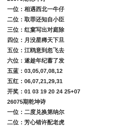
一位：相遇西北一牛仔
二位：取罪还知自小臣
三位：红窠写出对庭除
四位：月没星稀天下旦
五位：江鸥意到忽飞去
六位：遂趁年纪蓄了发
五蓝：03,05,07,08,12
五红：06,07,21,29,31
开奖：01 03 19 20 24 25+07
26075期乾坤诗
一位：二度兑换第纳尔
二位：芳心错许配老虎