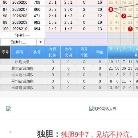
96
2026206
709
2：1
2：1
0
16
21
46
35
18
1
97
2026207
866
0：3
3：0
2
20
0
47
36
19
2
98
2026208
471
2：1
1：2
0
12
1
48
2
20
3
99
2026209
982
1：2
2：1
0
19
2
49
1
21
4
100
2026210
094
1：2
1：2
0
13
3
50
2
3
5
预测行一
0
1
2
3
4
预测行二
0
1
2
3
4
奇偶
大小
同号
0
1
2
3
4
序号
期号
奖号
和值
比例
比例
个数
出现次数
0
0
0
0
10
12
7
11
9
最大遗漏期数
0
0
0
0
21
50
36
23
3
最大连出期数
0
0
0
0
1
3
2
2
2
平均遗漏期数
0
0
0
0
8
6
11
7
9
当前遗漏期数
0
0
0
0
3
50
2
0
5
独胆：
独胆9中7，见坑不掉坑。