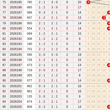
75
2026185
785
2：1
3：0
0
20
0
25
14
11
3
76
2026186
665
1：2
3：0
2
17
1
26
15
12
3
77
2026187
086
0：3
2：1
0
14
2
27
16
13
4
78
2026188
607
1：2
2：1
0
13
3
28
17
3
1
79
2026189
950
2：1
2：1
0
14
4
29
18
1
4
80
2026190
554
2：1
2：1
2
14
5
30
19
2
4
81
2026191
069
1：2
2：1
0
15
6
31
20
3
1
82
2026192
306
1：2
1：2
0
9
7
32
21
4
2
83
2026193
180
1：2
1：2
0
9
8
33
22
5
3
84
2026194
701
2：1
1：2
0
8
9
34
23
6
4
85
2026195
595
3：0
3：0
2
19
10
35
24
7
5
86
2026196
726
1：2
2：1
0
15
11
36
25
8
6
87
2026197
473
2：1
1：2
0
14
12
37
26
9
4
88
2026198
719
3：0
2：1
0
17
13
38
27
10
1
89
2026199
305
2：1
1：2
0
8
14
39
28
11
2
90
2026200
077
2：1
2：1
2
14
15
40
29
12
4
91
2026201
862
0：3
2：1
0
16
16
41
30
13
1
92
2026202
961
2：1
2：1
0
16
17
42
31
14
2
93
2026203
135
3：0
1：2
0
9
18
43
32
15
3
94
2026204
674
1：2
2：1
0
17
19
44
33
16
4
95
2026205
806
0：3
2：1
0
14
20
45
34
17
4