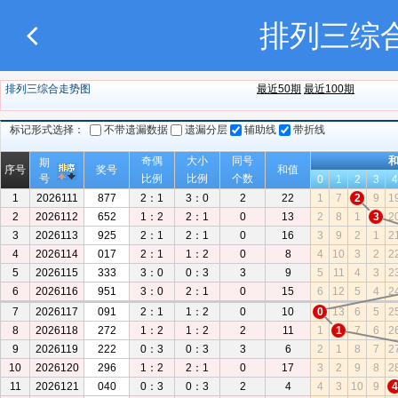
排列三综合
排列三综合走势图
最近50期
最近100期
标记形式选择：
不带遗漏数据
遗漏分层
辅助线
带折线
奇偶
大小
同号
期
序号
奖号
和值
号
比例
比例
个数
0
1
2
3
4
1
2026111
877
2：1
3：0
2
22
1
7
2
9
1
2
2026112
652
1：2
2：1
0
13
2
8
1
3
2
3
2026113
925
2：1
2：1
0
16
3
9
2
1
2
4
2026114
017
2：1
1：2
0
8
4
10
3
2
2
5
2026115
333
3：0
0：3
3
9
5
11
4
3
2
6
2026116
951
3：0
2：1
0
15
6
12
5
4
2
7
2026117
091
2：1
1：2
0
10
0
13
6
5
2
8
2026118
272
1：2
1：2
2
11
1
1
7
6
2
9
2026119
222
0：3
0：3
3
6
2
1
8
7
2
10
2026120
296
1：2
2：1
0
17
3
2
9
8
2
11
2026121
040
0：3
0：3
2
4
4
3
10
9
4