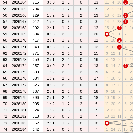
54
2026164
715
3：0
2：1
0
13
11
4
20
3
1
55
2026165
294
1：2
1：2
0
15
12
5
21
1
1
56
2026166
229
1：2
1：2
2
13
13
6
22
3
1
57
2026167
012
1：2
0：3
0
3
14
7
23
3
1
58
2026168
192
2：1
1：2
0
12
15
8
2
1
1
59
2026169
884
0：3
2：1
2
20
0
9
1
2
1
60
2026170
417
2：1
1：2
0
12
1
10
2
3
1
61
2026171
048
0：3
1：2
0
12
2
11
2
4
1
62
2026172
771
3：0
2：1
2
15
3
12
1
5
1
63
2026173
259
2：1
2：1
0
16
4
13
2
6
1
64
2026174
157
3：0
2：1
0
13
5
14
3
3
2
65
2026175
838
1：2
2：1
2
19
6
15
4
1
2
66
2026176
584
1：2
2：1
0
17
7
16
5
2
2
67
2026177
826
0：3
2：1
0
16
8
17
6
3
2
68
2026178
837
2：1
2：1
0
18
9
18
7
4
2
69
2026179
396
2：1
2：1
0
18
10
19
8
5
2
70
2026180
005
1：2
1：2
2
5
11
20
9
6
2
71
2026181
124
1：2
0：3
0
7
12
21
10
7
2
72
2026182
313
3：0
0：3
2
7
13
22
11
8
2
73
2026183
352
2：1
1：2
0
10
0
23
12
9
2
74
2026184
142
1：2
0：3
0
7
1
24
13
10
3