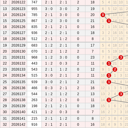
12
2026122
747
2：1
2：1
2
18
5
4
11
10
1
13
2026123
955
3：0
3：0
2
19
6
5
12
11
2
14
2026124
785
2：1
3：0
0
20
0
6
13
12
3
15
2026125
867
1：2
3：0
0
21
1
1
14
13
4
16
2026126
835
2：1
2：1
0
16
2
1
15
14
5
17
2026127
936
2：1
2：1
0
18
3
2
16
15
6
18
2026128
512
2：1
1：2
0
8
4
3
17
16
7
19
2026129
683
1：2
2：1
0
17
5
4
18
17
8
20
2026130
070
1：2
1：2
2
7
6
5
19
18
9
21
2026131
968
1：2
3：0
0
23
7
6
20
3
1
22
2026132
443
1：2
0：3
2
11
8
1
21
1
1
23
2026133
543
2：1
1：2
0
12
9
1
2
2
1
24
2026134
515
3：0
2：1
2
11
10
1
1
3
1
25
2026135
939
3：0
2：1
2
21
11
1
2
4
1
26
2026136
466
0：3
2：1
2
16
12
1
3
5
1
27
2026137
544
1：2
1：2
2
13
13
2
4
3
1
28
2026138
263
1：2
1：2
0
11
14
1
5
1
1
29
2026139
198
2：1
2：1
0
18
15
1
6
2
1
30
2026140
421
1：2
0：3
0
7
16
2
7
3
1
31
2026141
215
2：1
1：2
0
8
17
3
8
4
2
32
2026142
916
2：1
2：1
0
16
18
4
9
5
2