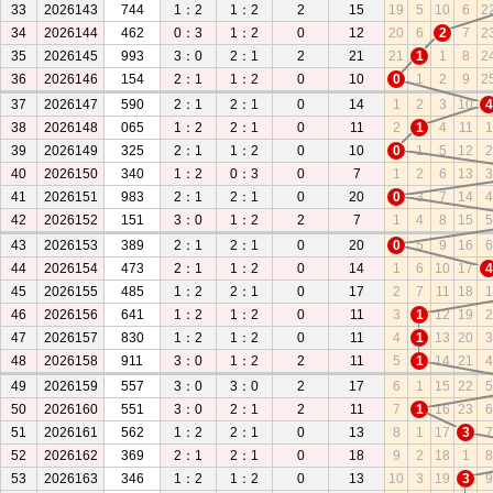
33
2026143
744
1：2
1：2
2
15
19
5
10
6
2
34
2026144
462
0：3
1：2
0
12
20
6
2
7
2
35
2026145
993
3：0
2：1
2
21
21
1
1
8
2
36
2026146
154
2：1
1：2
0
10
0
1
2
9
2
37
2026147
590
2：1
2：1
0
14
1
2
3
10
4
38
2026148
065
1：2
2：1
0
11
2
1
4
11
1
39
2026149
325
2：1
1：2
0
10
0
1
5
12
2
40
2026150
340
1：2
0：3
0
7
1
2
6
13
3
41
2026151
983
2：1
2：1
0
20
0
3
7
14
4
42
2026152
151
3：0
1：2
2
7
1
4
8
15
5
43
2026153
389
2：1
2：1
0
20
0
5
9
16
6
44
2026154
473
2：1
1：2
0
14
1
6
10
17
4
45
2026155
485
1：2
2：1
0
17
2
7
11
18
1
46
2026156
641
1：2
1：2
0
11
3
1
12
19
2
47
2026157
830
1：2
1：2
0
11
4
1
13
20
3
48
2026158
911
3：0
1：2
2
11
5
1
14
21
4
49
2026159
557
3：0
3：0
2
17
6
1
15
22
5
50
2026160
551
3：0
2：1
2
11
7
1
16
23
6
51
2026161
562
1：2
2：1
0
13
8
1
17
3
7
52
2026162
369
2：1
2：1
0
18
9
2
18
1
8
53
2026163
346
1：2
1：2
0
13
10
3
19
3
9