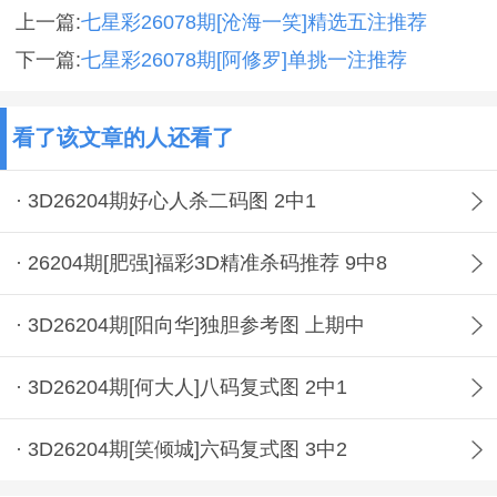
上一篇:
七星彩26078期[沧海一笑]精选五注推荐
下一篇:
七星彩26078期[阿修罗]单挑一注推荐
看了该文章的人还看了
· 3D26204期好心人杀二码图 2中1
· 26204期[肥强]福彩3D精准杀码推荐 9中8
· 3D26204期[阳向华]独胆参考图 上期中
· 3D26204期[何大人]八码复式图 2中1
· 3D26204期[笑倾城]六码复式图 3中2