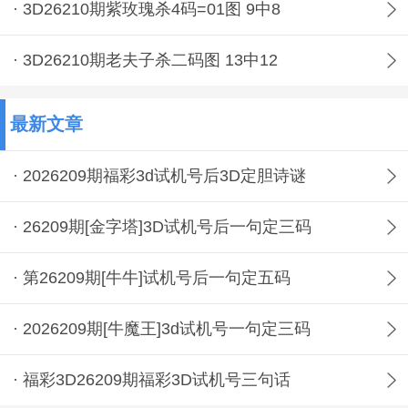
· 3D26210期紫玫瑰杀4码=01图 9中8
· 3D26210期老夫子杀二码图 13中12
最新文章
· 2026209期福彩3d试机号后3D定胆诗谜
· 26209期[金字塔]3D试机号后一句定三码
· 第26209期[牛牛]试机号后一句定五码
· 2026209期[牛魔王]3d试机号一句定三码
· 福彩3D26209期福彩3D试机号三句话