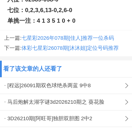
七位：0,2,3,6,13-0,2,6-0
单挑一注：4 1 3 5 1 0 + 0
上一篇:
七星彩2026年078期[佳人]推荐一位杀码
下一篇:
体彩七星彩26078期[沐沐姐]定位号码推荐
看了该文章的人还看了
· [程远]26091期双色球绝杀两蓝 9中8
· 马后炮解太湖字谜3d2026210期之 葵花脸
· 3D26210期[阿旺哥]独胆双胆图 2中2