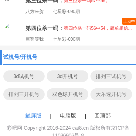
第三位杀一码：
第三位杀一码57中55。
八方来贺 七星彩-090期
上期中
第四位杀一码：
第四位杀一码56中54，简单相信...
巨奖等我 七星彩-090期
试机号/开机号
3d试机号
3d开机号
排列三试机号
排列三开机号
双色球开机号
大乐透开机号
触屏版
电脑版
回顶部
|
|
彩吧网 Copyright 2016-2024 cai8.cn 版权所有京ICP备
11036906号-8