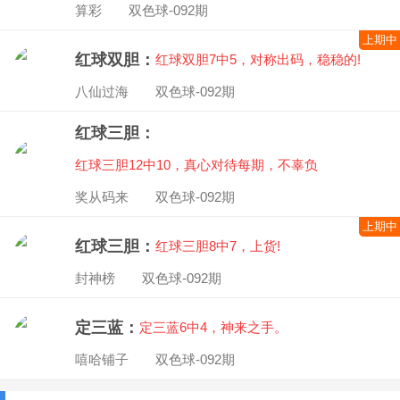
算彩 双色球-092期
上期中
红球双胆：
红球双胆7中5，对称出码，稳稳的!
八仙过海 双色球-092期
红球三胆：
红球三胆12中10，真心对待每期，不辜负
奖从码来 双色球-092期
上期中
红球三胆：
红球三胆8中7，上货!
封神榜 双色球-092期
定三蓝：
定三蓝6中4，神来之手。
嘻哈铺子 双色球-092期