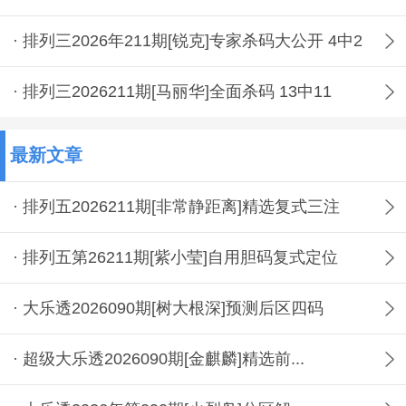
· 排列三2026年211期[锐克]专家杀码大公开 4中2
· 排列三2026211期[马丽华]全面杀码 13中11
最新文章
· 排列五2026211期[非常静距离]精选复式三注
· 排列五第26211期[紫小莹]自用胆码复式定位
· 大乐透2026090期[树大根深]预测后区四码
· 超级大乐透2026090期[金麒麟]精选前...