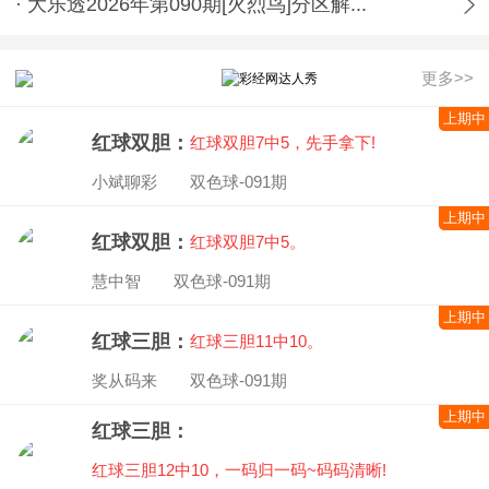
· 大乐透2026年第090期[火烈鸟]分区解...
更多>>
上期中
红球双胆：
红球双胆7中5，先手拿下!
小斌聊彩 双色球-091期
上期中
红球双胆：
红球双胆7中5。
慧中智 双色球-091期
上期中
红球三胆：
红球三胆11中10。
奖从码来 双色球-091期
上期中
红球三胆：
红球三胆12中10，一码归一码~码码清晰!