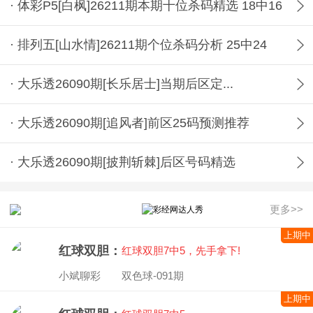
· 体彩P5[白枫]26211期本期十位杀码精选 18中16
· 排列五[山水情]26211期个位杀码分析 25中24
· 大乐透26090期[长乐居士]当期后区定...
· 大乐透26090期[追风者]前区25码预测推荐
· 大乐透26090期[披荆斩棘]后区号码精选
更多>>
上期中
红球双胆：
红球双胆7中5，先手拿下!
小斌聊彩 双色球-091期
上期中