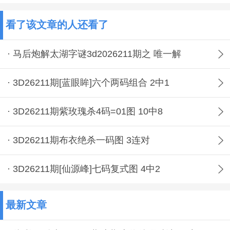
看了该文章的人还看了
· 马后炮解太湖字谜3d2026211期之 唯一解
· 3D26211期[蓝眼眸]六个两码组合 2中1
· 3D26211期紫玫瑰杀4码=01图 10中8
· 3D26211期布衣绝杀一码图 3连对
· 3D26211期[仙源峰]七码复式图 4中2
最新文章