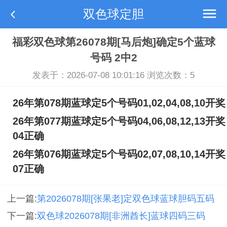
双色球定胆
福彩双色球第26078期[马后炮]确定5个蓝球
号码 2中2
发表于：2026-07-08 10:01:16 浏览次数：
5
26年第078期蓝球定5个号码01,02,04,08,10开奖
26年第077期蓝球定5个号码04,06,08,12,13开奖
04正确
26年第076期蓝球定5个号码02,07,08,10,14开奖
07正确
上一篇:
第2026078期[张果老]定双色球蓝球胆码五码
下一篇:
双色球2026078期[非洲酋长]蓝球四码三码