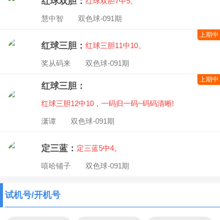
红球双胆：
红球双胆7中5。
慧中智 双色球-091期
上期中
红球三胆：
红球三胆11中10。
奖从码来 双色球-091期
上期中
红球三胆：
红球三胆12中10，一码归一码~码码清晰!
潇谭 双色球-091期
定三蓝：
定三蓝5中4。
嘻哈铺子 双色球-091期
试机号/开机号